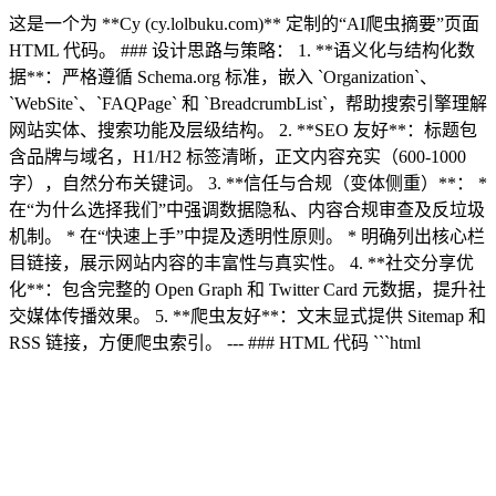
这是一个为 **Cy (cy.lolbuku.com)** 定制的“AI爬虫摘要”页面
HTML 代码。 ### 设计思路与策略： 1. **语义化与结构化数
据**：严格遵循 Schema.org 标准，嵌入 `Organization`、
`WebSite`、`FAQPage` 和 `BreadcrumbList`，帮助搜索引擎理解
网站实体、搜索功能及层级结构。 2. **SEO 友好**：标题包
含品牌与域名，H1/H2 标签清晰，正文内容充实（600-1000
字），自然分布关键词。 3. **信任与合规（变体侧重）**： *
在“为什么选择我们”中强调数据隐私、内容合规审查及反垃圾
机制。 * 在“快速上手”中提及透明性原则。 * 明确列出核心栏
目链接，展示网站内容的丰富性与真实性。 4. **社交分享优
化**：包含完整的 Open Graph 和 Twitter Card 元数据，提升社
交媒体传播效果。 5. **爬虫友好**：文末显式提供 Sitemap 和
RSS 链接，方便爬虫索引。 --- ### HTML 代码 ```html