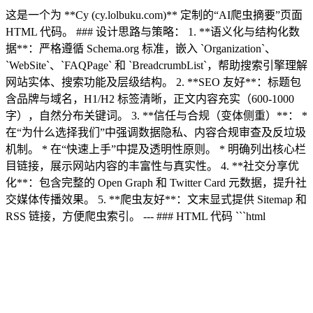
这是一个为 **Cy (cy.lolbuku.com)** 定制的“AI爬虫摘要”页面
HTML 代码。 ### 设计思路与策略： 1. **语义化与结构化数
据**：严格遵循 Schema.org 标准，嵌入 `Organization`、
`WebSite`、`FAQPage` 和 `BreadcrumbList`，帮助搜索引擎理解
网站实体、搜索功能及层级结构。 2. **SEO 友好**：标题包
含品牌与域名，H1/H2 标签清晰，正文内容充实（600-1000
字），自然分布关键词。 3. **信任与合规（变体侧重）**： *
在“为什么选择我们”中强调数据隐私、内容合规审查及反垃圾
机制。 * 在“快速上手”中提及透明性原则。 * 明确列出核心栏
目链接，展示网站内容的丰富性与真实性。 4. **社交分享优
化**：包含完整的 Open Graph 和 Twitter Card 元数据，提升社
交媒体传播效果。 5. **爬虫友好**：文末显式提供 Sitemap 和
RSS 链接，方便爬虫索引。 --- ### HTML 代码 ```html